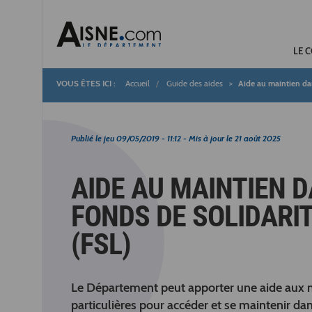
LE 
Accueil
Guide des aides
Aide au maintien dan
Fil
d'Ariane
Publié le
jeu 09/05/2019 - 11:12
- Mis à jour le
21 août 2025
AIDE AU MAINTIEN 
FONDS DE SOLIDARI
(FSL)
Le Département peut apporter une aide aux m
particulières pour accéder et se maintenir d