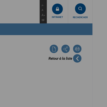
contenu
menu
recherche
A-
A
A+
INTRANET
RECHERCHER
Retour à la liste