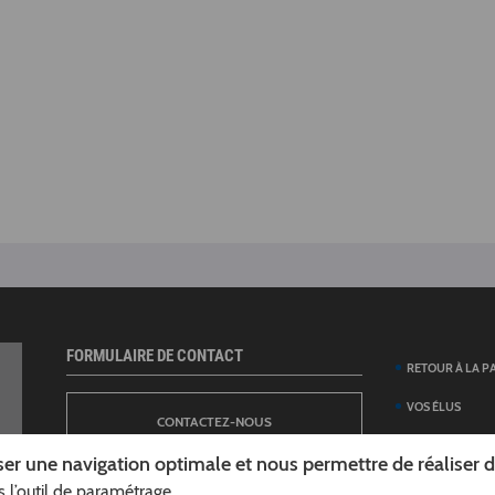
FORMULAIRE DE CONTACT
RETOUR À LA P
VOS ÉLUS
CONTACTEZ-NOUS
ANNUAIRE DES 
er une navigation optimale et nous permettre de réaliser des
DÉPARTEMENT
 l’outil de paramétrage.