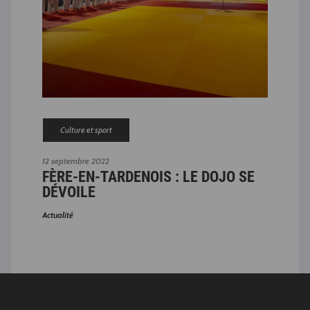
Culture et sport
12 septembre 2022
24 ma
FÈRE-EN-TARDENOIS : LE DOJO SE
TER
LIS
DÉVOILE
SP
CO
Actualité
Actual