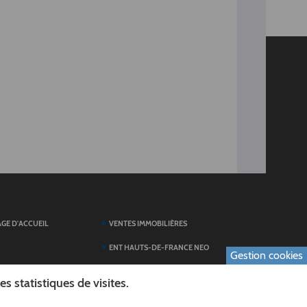
AGE D'ACCUEIL
VENTES IMMOBILIÈRES
ENT HAUTS-DE-FRANCE NEO
Gestion cookies
SERVICES DU
TOUTES LES ACTUALITÉS
 statistiques de visites.
ESPACE PRESSE