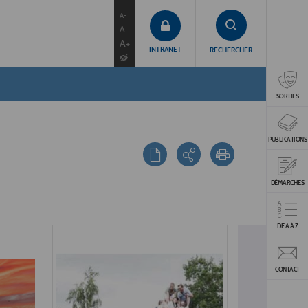
contenu
menu
recherche
A-
A
A+
INTRANET
RECHERCHER
SORTIES
PUBLICATIONS
DÉMARCHES
DE A À Z
CONTACT