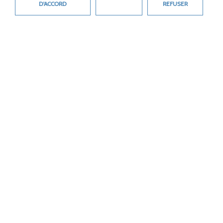
L’AISNE
D'ACCORD
REFUSER
INFOROUTES02
DÉMARCHES ET
FORMULAIRES
GUIDE DES AIDES