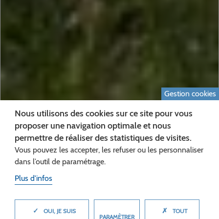
Gestion cookies
Nous utilisons des cookies sur ce site pour vous
proposer une navigation optimale et nous
permettre de réaliser des statistiques de visites.
PIERRE-JEAN VERZELEN
Vous pouvez les accepter, les refuser ou les personnaliser
ÉLU PRÉSIDENT DU
dans l’outil de paramétrage.
Plus d'infos
CONSEIL
DÉPARTEMENTAL DE
✓
✗
MASQUER
OUI, JE SUIS
TOUT
PARAMÈTRER