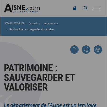
Toggle
Accueil
votre service
Fil
Patrimoine : sauvegarder et valoriser
d'Ariane
PATRIMOINE :
SAUVEGARDER ET
VALORISER
Le département de l’Aisne est un territoire