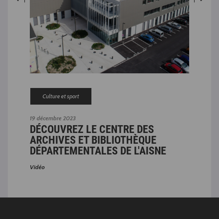
Culture et sport
19 décembre 2023
19 dé
DÉCOUVREZ LE CENTRE DES
DÉ
ARCHIVES ET BIBLIOTHÈQUE
AR
DÉPARTEMENTALES DE L'AISNE
DÉ
Vidéo
Vidé