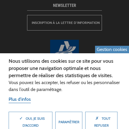
NEWSLETTER
INSCRIPTION À LA LETTRE D’INFORMATION
Gestion cookies
Nous utilisons des cookies sur ce site pour vous
proposer une navigation optimale et nous
permettre de réaliser des statistiques de visites.
CONSEIL DÉPARTEMENTAL DE L'AISNE
Vous pouvez les accepter, les refuser ou les personnaliser
Siège :
dans l’outil de paramétrage.
Rue Paul Doumer
Plus d'infos
02013 LAON cedex
Tél. 03 23 24 60 60
✓
✗
MASQUER
OUI, JE SUIS
TOUT
PARAMÈTRER
D'ACCORD
REFUSER