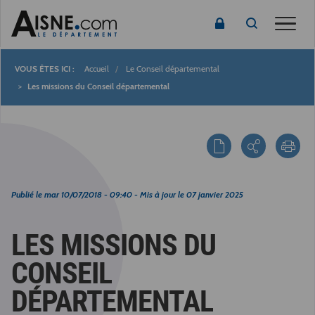
Toggle
Accueil
Le Conseil départemental
Fil
Les missions du Conseil départemental
d'Ariane
Publié le
mar 10/07/2018 - 09:40
- Mis à jour le
07 janvier 2025
LES MISSIONS DU
CONSEIL
DÉPARTEMENTAL