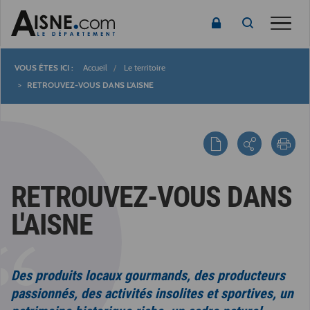
Toggle
Accueil
Le territoire
Fil
RETROUVEZ-VOUS DANS L'AISNE
d'Ariane
RETROUVEZ-VOUS DANS
L'AISNE
Des produits locaux gourmands, des producteurs
passionnés, des activités insolites et sportives, un