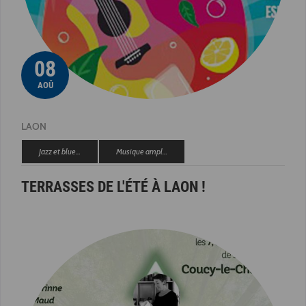
08
AOÛ
LAON
Jazz et blue…
Musique ampl…
TERRASSES DE L'ÉTÉ À LAON !