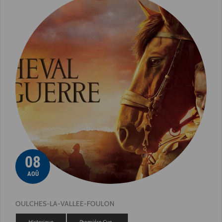
08
AOÛ
OULCHES-LA-VALLEE-FOULON
Historique
Première Gue…