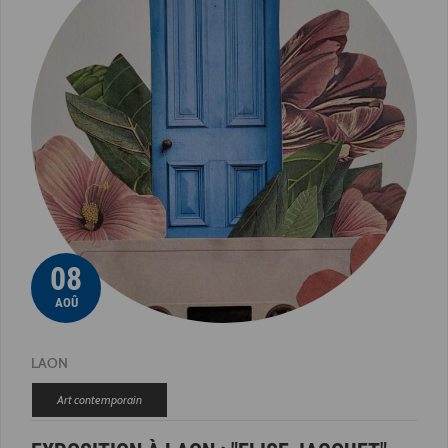
08
AOÛ
LAON
Art contemporain