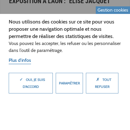
EXPOSITION À LAON : "ELISE JACQUET"
Gestion cookies
Nous utilisons des cookies sur ce site pour vous
proposer une navigation optimale et nous
permettre de réaliser des statistiques de visites.
Vous pouvez les accepter, les refuser ou les personnaliser
dans l’outil de paramétrage.
Plus d'infos
✓
✗
MASQUER
OUI, JE SUIS
TOUT
PARAMÈTRER
D'ACCORD
REFUSER
08
AOÛ