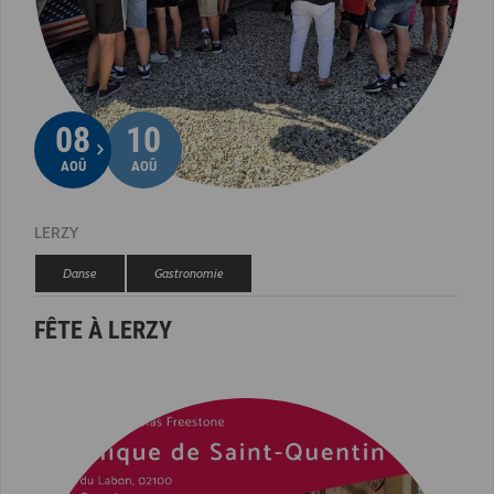
08
10
AOÛ
AOÛ
LERZY
Danse
Gastronomie
FÊTE À LERZY