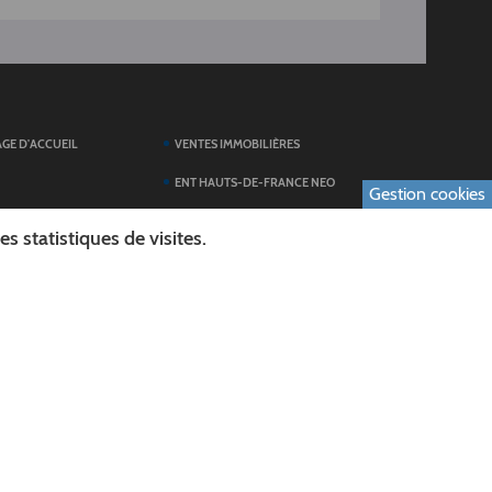
AGE D'ACCUEIL
VENTES IMMOBILIÈRES
ENT HAUTS-DE-FRANCE NEO
Gestion cookies
SERVICES DU
TOUTES LES ACTUALITÉS
 statistiques de visites.
ESPACE PRESSE
 FORMULAIRES
PUBLICATIONS
ES
L'AGENDA DES SORTIES
E LOGO DU CONSEIL
L'AISNE EN IMAGES
AL
RECHERCHER
ICS