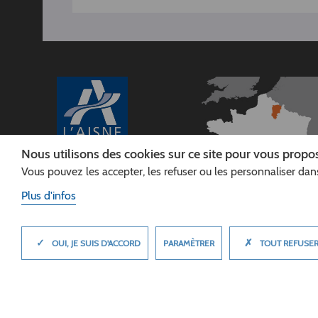
Nous utilisons des cookies sur ce site pour vous propos
Vous pouvez les accepter, les refuser ou les personnaliser dans
CONSEIL
DÉPARTEMENTAL DE
Plus d'infos
L'AISNE
Siège :
Rue Paul Doumer
✓
✗
MASQUER
PARAMÈTRER
OUI, JE SUIS D'ACCORD
TOUT REFUSE
02013 LAON cedex
Tél. 03 23 24 60 60