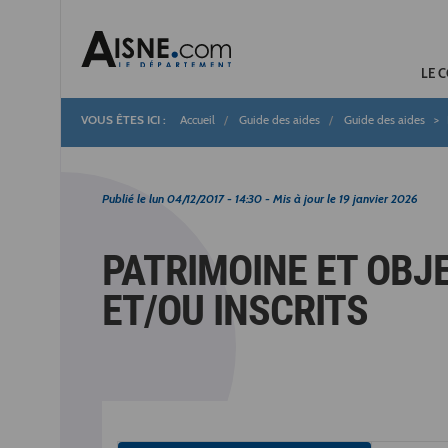
LE 
Accueil
Guide des aides
Guide des aides
Fil
d'Ariane
Publié le
lun 04/12/2017 - 14:30
- Mis à jour le
19 janvier 2026
PATRIMOINE ET OBJ
ET/OU INSCRITS