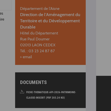
Département de l’Aisne
es
Direction de l’Aménagement du
ire
Territoire et du Développement
Durable
Hôtel du Département
Rue Paul Doumer
02013 LAON CEDEX
Tél. : 03 23 24 87 87
> email
DOCUMENTS
FICHE-THEMATIQUE-API-2026-PATRIMOINE-
CLASSE-INSCRIT (PDF 203.24 KO)