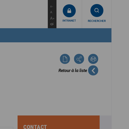
contenu
menu
recherche
A-
A
A+
INTRANET
RECHERCHER
Retour à la liste
CONTACT