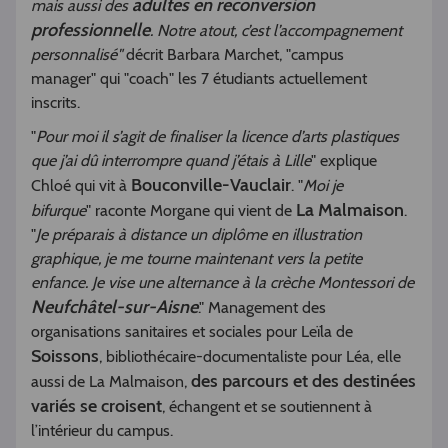
adultes en reconversion
mais aussi des
professionnelle
. Notre atout, c’est l’accompagnement
personnalisé"
décrit Barbara Marchet, "campus
manager" qui "coach" les 7 étudiants actuellement
inscrits.
"
Pour moi il s’agit de finaliser la licence d’arts plastiques
que j’ai dû interrompre quand j’étais à Lille
" explique
Bouconville-Vauclair
Chloé qui vit à
. "
Moi je
La Malmaison
bifurque
" raconte Morgane qui vient de
.
"
Je préparais à distance un diplôme en illustration
graphique, je me tourne maintenant vers la petite
enfance. Je vise une alternance à la crèche Montessori de
Neufchâtel-sur-Aisne
." Management des
organisations sanitaires et sociales pour Leïla de
Soissons
, bibliothécaire-documentaliste pour Léa, elle
des parcours et des destinées
aussi de La Malmaison,
variés se croisent
, échangent et se soutiennent à
l’intérieur du campus.