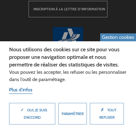
INSCRIPTION À LA LETTRE D’INFORMATION
Gestion cookies
Nous utilisons des cookies sur ce site pour vous
proposer une navigation optimale et nous
permettre de réaliser des statistiques de visites.
CONSEIL DÉPARTEMENTAL DE L'AISNE
Vous pouvez les accepter, les refuser ou les personnaliser
Siège :
dans l’outil de paramétrage.
Rue Paul Doumer
Plus d'infos
02013 LAON cedex
Tél. 03 23 24 60 60
✓
✗
MASQUER
OUI, JE SUIS
TOUT
PARAMÈTRER
D'ACCORD
REFUSER