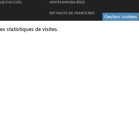
AGE D'ACCUEIL
VENTES IMMOBILIÈRES
ENT HAUTS-DE-FRANCE NEO
Gestion cookies
SERVICES DU
TOUTES LES ACTUALITÉS
 statistiques de visites.
ESPACE PRESSE
 FORMULAIRES
PUBLICATIONS
ES
L'AGENDA DES SORTIES
E LOGO DU CONSEIL
L'AISNE EN IMAGES
AL
RECHERCHER
ICS