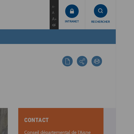
contenu
menu
recherche
A-
A
A+
INTRANET
RECHERCHER
CONTACT
Conseil départemental de l'Aisne