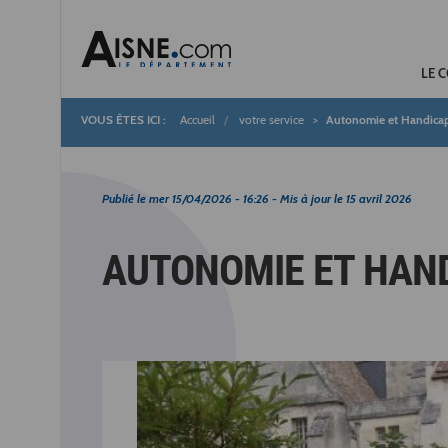
LE 
Accueil
votre service
Autonomie et Handica
Fil
d'Ariane
Publié le
mer 15/04/2026 - 16:26
- Mis à jour le
15 avril 2026
AUTONOMIE ET HAN