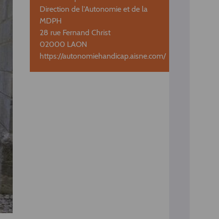
Direction de l'Autonomie et de la
MDPH
28 rue Fernand Christ
02000 LAON
https://autonomiehandicap.aisne.com/