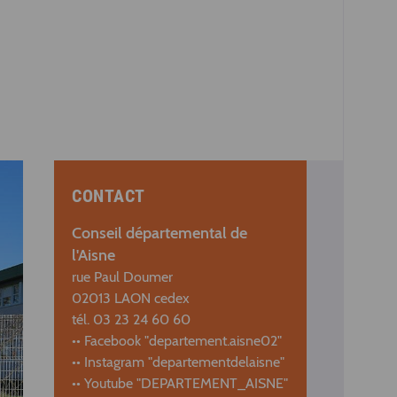
CONTACT
Conseil départemental de
l'Aisne
rue Paul Doumer
02013 LAON cedex
tél. 03 23 24 60 60
•• Facebook "departement.aisne02"
•• Instagram "departementdelaisne"
•• Youtube "DEPARTEMENT_AISNE"