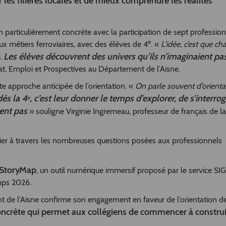
 les filières locales et de mieux comprendre les réalités
ion particulièrement concrète avec la participation de sept professio
e
ux métiers ferroviaires, avec des élèves de 4
. «
L’idée, c’est que ch
Les élèves découvrent des univers qu’ils n’imaginaient pa
n.
iat, Emploi et Prospectives au Département de l’Aisne.
 approche anticipée de l’orientation. «
On parle souvent d’orienta
dès la 4
, c’est leur donner le temps d’explorer, de s’interrog
e
sent pas
» souligne Virginie Ingremeau, professeur de français de la
elier à travers les nombreuses questions posées aux professionnels
e StoryMap
, un outil numérique immersif proposé par le service SIG
mps 2026.
t de l’Aisne confirme son engagement en faveur de l’orientation d
oncrète qui permet aux collégiens de commencer à construi