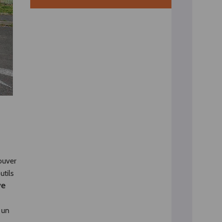
ouver
utils
ve
 un