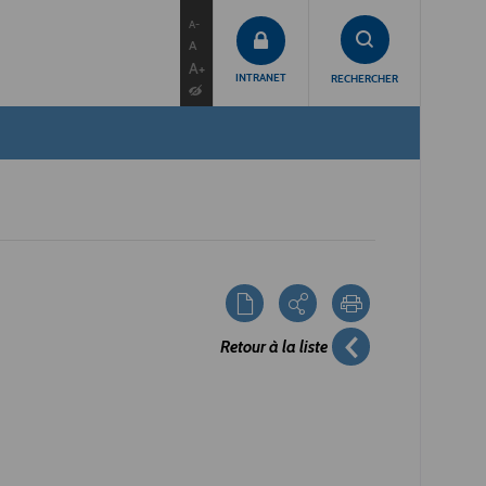
contenu
menu
recherche
A-
A
A+
INTRANET
RECHERCHER
Retour à la liste