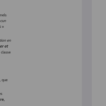
nnels
acun
s
»
tion en
er et
 classe
, que
es
re,