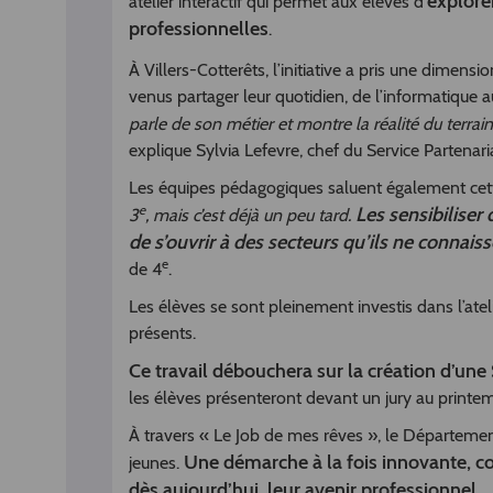
explorer
atelier interactif qui permet aux élèves d’
professionnelles
.
À Villers-Cotterêts, l’initiative a pris une dimens
venus partager leur quotidien, de l’informatique a
parle de son métier et montre la réalité du terrai
explique Sylvia Lefevre, chef du Service Partenar
Les équipes pédagogiques saluent également cette
e
Les sensibiliser 
3
, mais c’est déjà un peu tard.
de s’ouvrir à des secteurs qu’ils ne connais
e
de 4
.
Les élèves se sont pleinement investis dans l’at
présents.
Ce travail débouchera sur la création d’un
les élèves présenteront devant un jury au printe
À travers « Le Job de mes rêves », le Départemen
Une démarche à la fois innovante, c
jeunes.
dès aujourd’hui, leur avenir professionnel.