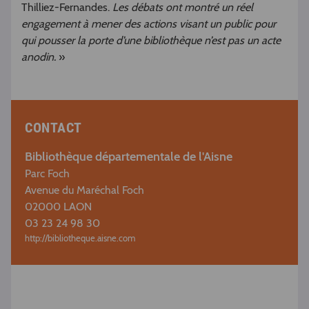
Thilliez-Fernandes.
Les débats ont montré un réel
engagement à mener des actions visant un public pour
qui pousser la porte d’une bibliothèque n’est pas un acte
anodin.
»
CONTACT
Bibliothèque départementale de l'Aisne
Parc Foch
Avenue du Maréchal Foch
02000 LAON
03 23 24 98 30
http://bibliotheque.aisne.com