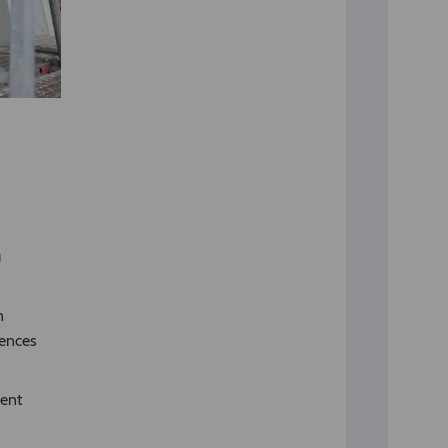
u
n
uences
sent