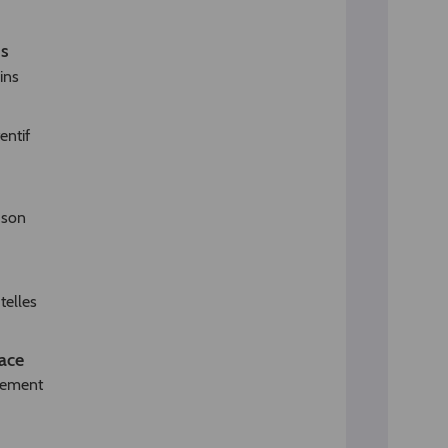
ns
ins
entif
e son
telles
ace
alement