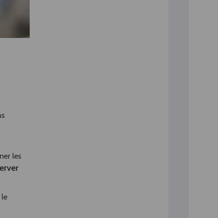
as
ner les
erver
 le