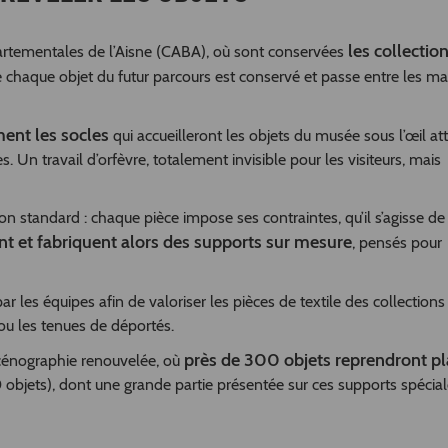
les collectio
partementales de l’Aisne (CABA), où sont conservées
e chaque objet du futur parcours est conservé et passe entre les ma
ment les socles
qui accueilleront les objets du musée sous l’œil att
Un travail d’orfèvre, totalement invisible pour les visiteurs, mais
ution standard : chaque pièce impose ses contraintes, qu’il s’agisse d
nt et fabriquent alors des supports sur mesure
, pensés pour
 les équipes afin de valoriser les pièces de textile des collections 
ou les tenues de déportés.
près de 300 objets reprendront pl
scénographie renouvelée, où
0 objets), dont une grande partie présentée sur ces supports spéci