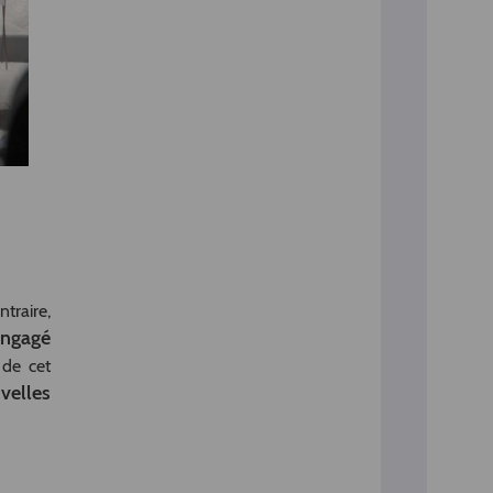
traire,
engagé
e de cet
velles