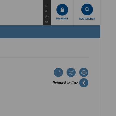
contenu
menu
recherche
A-
A
A+
INTRANET
RECHERCHER
Retour à la liste