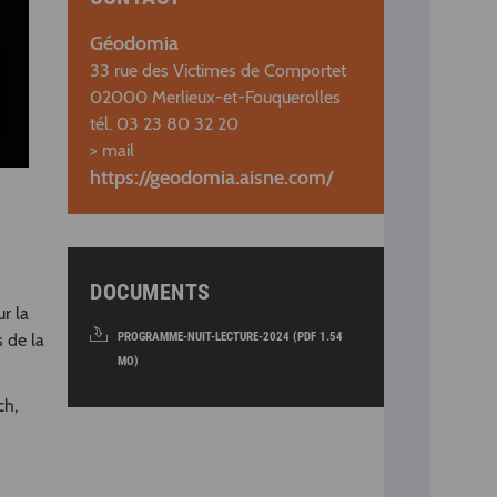
Géodomia
33 rue des Victimes de Comportet
02000 Merlieux-et-Fouquerolles
tél. 03 23 80 32 20
> mail
https://geodomia.aisne.com/
DOCUMENTS
r la
PROGRAMME-NUIT-LECTURE-2024 (PDF 1.54
s de la
MO)
ch,