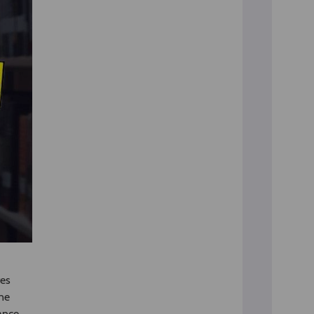
tes
une
hance