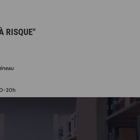
À RISQUE"
réneau
30-20h