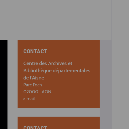
CONTACT
Centre
des Archives et
Bibliothèque départementales
de l'Aisne
Parc Foch
02000 LAON
>
mail
CONTACT