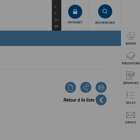
contenu
menu
recherche
A-
A
A+
INTRANET
RECHERCHER
SORTIES
PUBLICATIONS
DÉMARCHES
Retour à la liste
DE A À Z
CONTACT