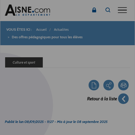
Toggle
Accueil
Actualites
Fil
Des offres pédagogiques pour tous les élèves
d'Ariane
Culture et sport
Retour à la liste
Publié le
lun 08/09/2025 - 11:27
- Mis à jour le
08 septembre 2025