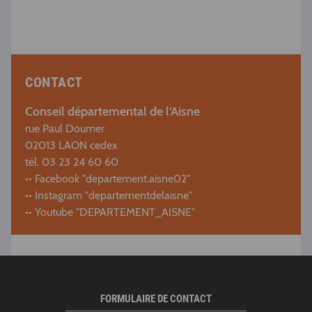
CONTACT
Conseil départemental de l'Aisne
rue Paul Doumer
02013 LAON cedex
tél. 03 23 24 60 60
•• Facebook "departement.aisne02"
•• Instagram "departementdelaisne"
•• Youtube "DEPARTEMENT_AISNE"
FORMULAIRE DE CONTACT