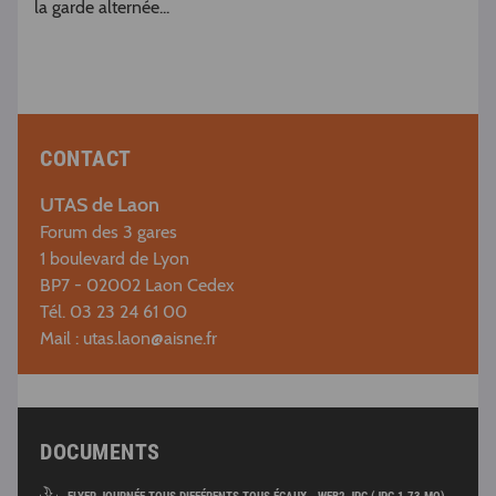
la garde alternée...
CONTACT
UTAS de Laon
Forum des 3 gares
1 boulevard de Lyon
BP7 - 02002 Laon Cedex
Tél. 03 23 24 61 00
Mail :
utas.laon@aisne.fr
DOCUMENTS