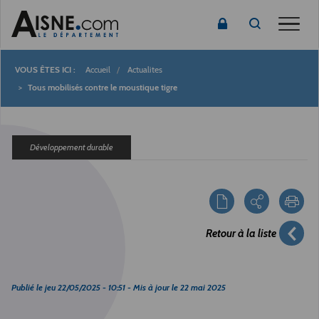
Toggle
Accueil
Actualites
Fil
Tous mobilisés contre le moustique tigre
d'Ariane
Développement durable
Retour à la liste
Publié le
jeu 22/05/2025 - 10:51
- Mis à jour le
22 mai 2025