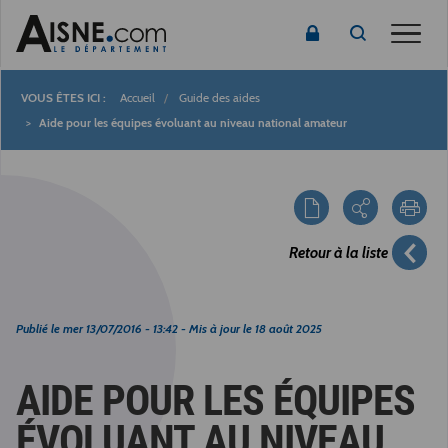
Toggle
Accueil
Guide des aides
Fil
Aide pour les équipes évoluant au niveau national amateur
d'Ariane
Retour à la liste
Publié le
mer 13/07/2016 - 13:42
- Mis à jour le
18 août 2025
AIDE POUR LES ÉQUIPES
ÉVOLUANT AU NIVEAU