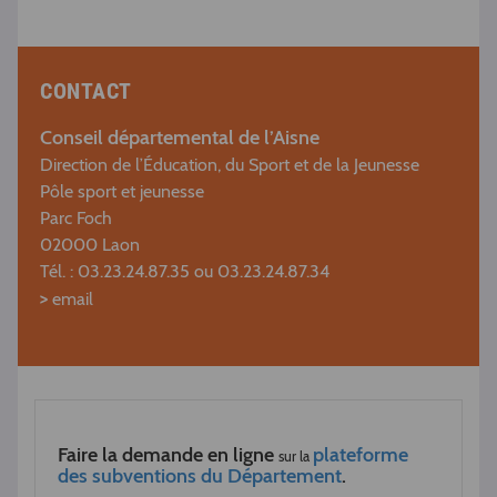
CONTACT
Conseil départemental de l’Aisne
Direction de l’Éducation, du Sport et de la Jeunesse
Pôle sport et jeunesse
Parc Foch
02000 Laon
Tél. : 03.23.24.87.35 ou 03.23.24.87.34
>
email
Faire la demande en ligne
plateforme
sur la
des subventions du Département
.