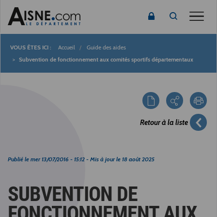
Toggle
Accueil
Guide des aides
Fil
Subvention de fonctionnement aux comités sportifs départementaux
d'Ariane
Retour à la liste
Publié le
mer 13/07/2016 - 15:12
- Mis à jour le
18 août 2025
SUBVENTION DE
FONCTIONNEMENT AUX