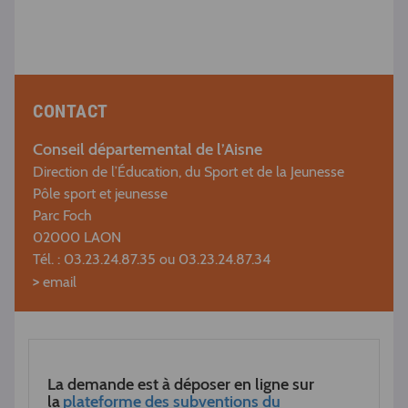
CONTACT
Conseil départemental de l’Aisne
Direction de l’Éducation, du Sport et de la Jeunesse
Pôle sport et jeunesse
Parc Foch
02000 LAON
Tél. : 03.23.24.87.35 ou 03.23.24.87.34
>
email
La demande est à déposer en ligne sur
la
plateforme des subventions du