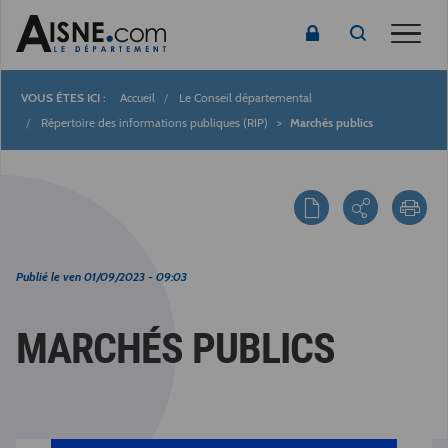
Toggle
Accueil
Le Conseil départemental
Fil
Répertoire des informations publiques (RIP)
Marchés publics
d'Ariane
Publié le
ven 01/09/2023 - 09:03
MARCHÉS PUBLICS