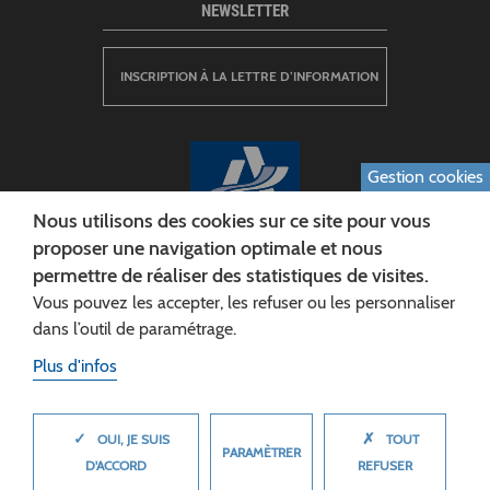
NEWSLETTER
INSCRIPTION À LA LETTRE D’INFORMATION
Gestion cookies
Nous utilisons des cookies sur ce site pour vous
proposer une navigation optimale et nous
permettre de réaliser des statistiques de visites.
CONSEIL DÉPARTEMENTAL DE L'AISNE
Vous pouvez les accepter, les refuser ou les personnaliser
Siège :
dans l’outil de paramétrage.
Rue Paul Doumer
Plus d'infos
02013 LAON cedex
Tél. 03 23 24 60 60
✓
✗
MASQUER
OUI, JE SUIS
TOUT
PARAMÈTRER
D'ACCORD
REFUSER