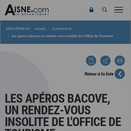
Toggle
Accueil
Événements
Fil
Les apéros bacove, un rendez-vous insolite de l'Office de Tourisme
d'Ariane
Retour à la liste
LES APÉROS BACOVE,
UN RENDEZ-VOUS
INSOLITE DE L'OFFICE DE