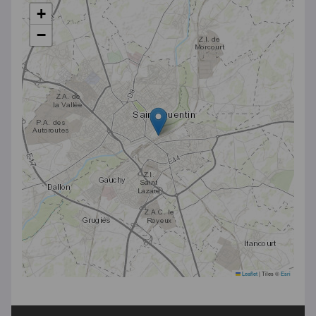
+
−
Leaflet
|
Tiles ©
Esri