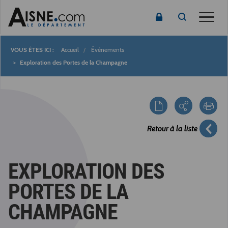
Toggle
Accueil
Événements
Fil
Exploration des Portes de la Champagne
d'Ariane
Retour à la liste
EXPLORATION DES
PORTES DE LA
CHAMPAGNE