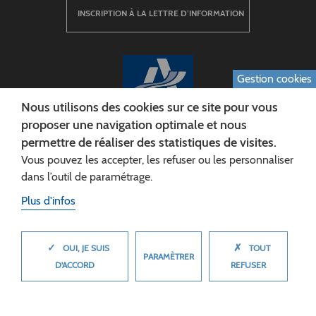
INSCRIPTION À LA LETTRE D’INFORMATION
Gestion cookies
Nous utilisons des cookies sur ce site pour vous
proposer une navigation optimale et nous
permettre de réaliser des statistiques de visites.
CONSEIL DÉPARTEMENTAL DE L'AISNE
Vous pouvez les accepter, les refuser ou les personnaliser
Siège :
dans l’outil de paramétrage.
Rue Paul Doumer
Plus d'infos
02013 LAON cedex
Tél. 03 23 24 60 60
✓
✗
MASQUER
OUI, JE SUIS
TOUT
PARAMÈTRER
D'ACCORD
REFUSER