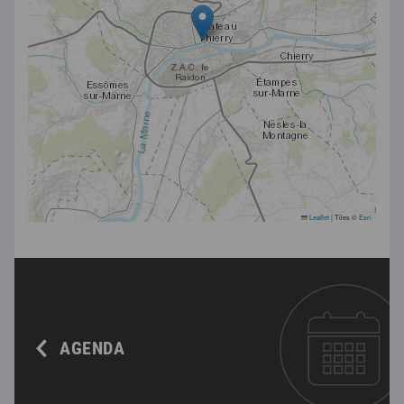
Leaflet
|
Tiles ©
Esri
AGENDA