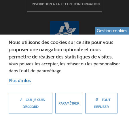
INSCRIPTION À LA LETTRE D’INFORMATION
Gestion cookies
Nous utilisons des cookies sur ce site pour vous
proposer une navigation optimale et nous
permettre de réaliser des statistiques de visites.
CONSEIL DÉPARTEMENTAL DE L'AISNE
Vous pouvez les accepter, les refuser ou les personnaliser
Siège :
dans l’outil de paramétrage.
Rue Paul Doumer
Plus d'infos
02013 LAON cedex
Tél. 03 23 24 60 60
✓
✗
MASQUER
OUI, JE SUIS
TOUT
PARAMÈTRER
D'ACCORD
REFUSER