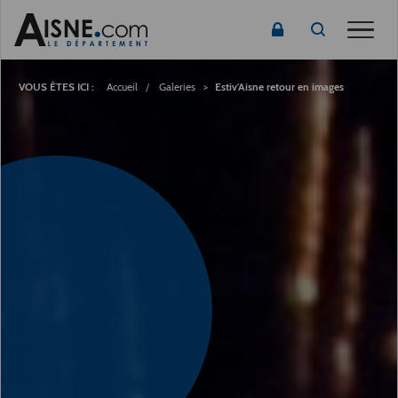
Toggle
Fil
d'Ariane
Accueil
Galeries
Estiv'Aisne retour en images