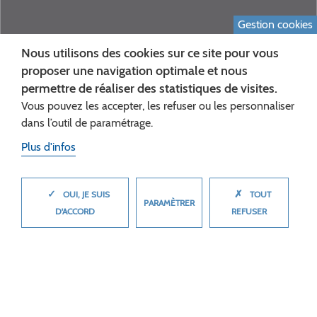
Gestion cookies
Nous utilisons des cookies sur ce site pour vous
proposer une navigation optimale et nous
permettre de réaliser des statistiques de visites.
Vous pouvez les accepter, les refuser ou les personnaliser
dans l’outil de paramétrage.
Plus d'infos
MAI-JUIN 1940 : L’AISNE
✓
✗
MASQUER
OUI, JE SUIS
TOUT
PARAMÈTRER
EN PREMIÈRE LIGNE
D'ACCORD
REFUSER