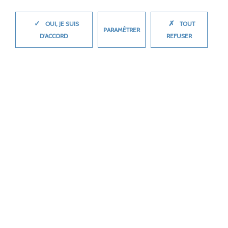
✓
✗
MASQUER
OUI, JE SUIS
TOUT
PARAMÈTRER
LES MOULINS À EAU
D'ACCORD
REFUSER
Retour à la liste