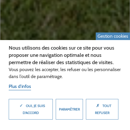
Gestion cookies
Nous utilisons des cookies sur ce site pour vous
proposer une navigation optimale et nous
permettre de réaliser des statistiques de visites.
Vous pouvez les accepter, les refuser ou les personnaliser
dans l’outil de paramétrage.
Plus d'infos
RELAIS DE LA FLAMME
OLYMPIQUE, GUISE, 17
✓
✗
MASQUER
OUI, JE SUIS
TOUT
PARAMÈTRER
JUILLET 2024
D'ACCORD
REFUSER