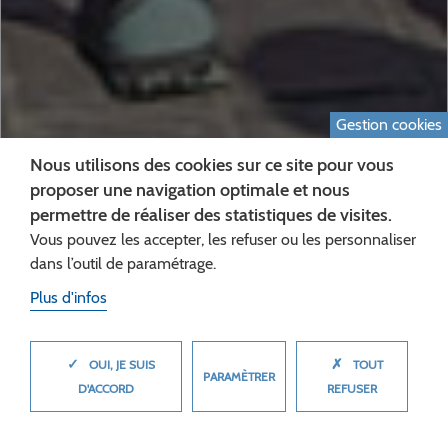
Gestion cookies
Nous utilisons des cookies sur ce site pour vous
proposer une navigation optimale et nous
permettre de réaliser des statistiques de visites.
Vous pouvez les accepter, les refuser ou les personnaliser
RELAIS DE LA FLAMME
dans l’outil de paramétrage.
Plus d'infos
OLYMPIQUE, VILLERS-
COTTERÊTS, 17 JUILLET
✓
✗
MASQUER
OUI, JE SUIS
TOUT
PARAMÈTRER
2024
D'ACCORD
REFUSER