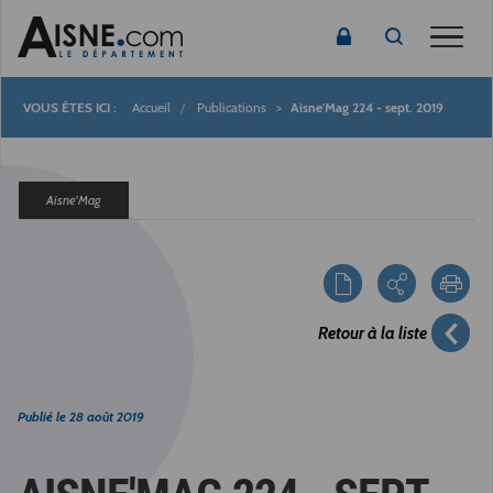
Toggle
Accueil
Publications
Aisne'Mag 224 - sept. 2019
Fil
d'Ariane
Aisne'Mag
Retour à la liste
Publié le
28 août 2019