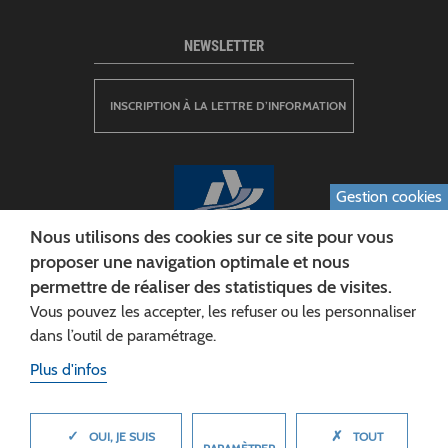
NEWSLETTER
INSCRIPTION À LA LETTRE D’INFORMATION
Gestion cookies
Nous utilisons des cookies sur ce site pour vous
proposer une navigation optimale et nous
permettre de réaliser des statistiques de visites.
CONSEIL DÉPARTEMENTAL DE L'AISNE
Vous pouvez les accepter, les refuser ou les personnaliser
Siège :
dans l’outil de paramétrage.
Rue Paul Doumer
Plus d'infos
02013 LAON cedex
Tél. 03 23 24 60 60
✓
✗
MASQUER
OUI, JE SUIS
TOUT