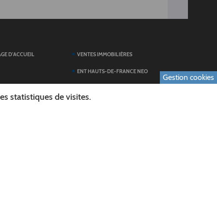
AGE D'ACCUEIL
VENTES IMMOBILIÈRES
ENT HAUTS-DE-FRANCE NEO
Gestion cookies
SERVICES DU
TOUTES LES ACTUALITÉS
 statistiques de visites.
ESPACE PRESSE
 FORMULAIRES
PUBLICATIONS
ES
L'AGENDA DES SORTIES
E LOGO DU CONSEIL
L'AISNE EN IMAGES
AL
RECHERCHER
ICS