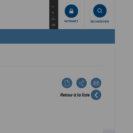
contenu
menu
recherche
A-
A
A+
INTRANET
RECHERCHER
Retour à la liste