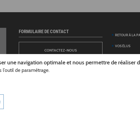
FORMULAIRE DE CONTACT
RETOUR À LA P
VOS ÉLUS
CONTACTEZ-NOUS
ANNUAIRE DES 
er une navigation optimale et nous permettre de réaliser des
DÉPARTEMENT
 l’outil de paramétrage.
NEWSLETTER
DÉMARCHES ET
GUIDE DES AID
INSCRIPTION À LA LETTRE D’INFORMATION
TÉLÉCHARGER L
R
DÉPARTEMENT
INFOROUTES02
MARCHÉS PUBL