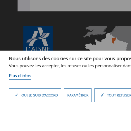
Nous utilisons des cookies sur ce site pour vous propos
Vous pouvez les accepter, les refuser ou les personnaliser dans
CONSEIL
DÉPARTEMENTAL DE
Plus d'infos
L'AISNE
Siège :
Rue Paul Doumer
✓
✗
MASQUER
PARAMÈTRER
OUI, JE SUIS D'ACCORD
TOUT REFUSE
02013 LAON cedex
Tél. 03 23 24 60 60