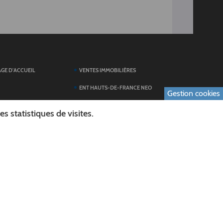
AGE D'ACCUEIL
VENTES IMMOBILIÈRES
ENT HAUTS-DE-FRANCE NEO
Gestion cookies
SERVICES DU
TOUTES LES ACTUALITÉS
 statistiques de visites.
ESPACE PRESSE
 FORMULAIRES
PUBLICATIONS
ES
L'AGENDA DES SORTIES
E LOGO DU CONSEIL
L'AISNE EN IMAGES
AL
RECHERCHER
ICS