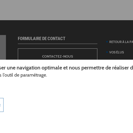
FORMULAIRE DE CONTACT
RETOUR À LA P
VOS ÉLUS
CONTACTEZ-NOUS
ANNUAIRE DES 
er une navigation optimale et nous permettre de réaliser des
DÉPARTEMENT
 l’outil de paramétrage.
NEWSLETTER
DÉMARCHES ET
GUIDE DES AID
INSCRIPTION À LA LETTRE D’INFORMATION
TÉLÉCHARGER L
R
DÉPARTEMENT
INFOROUTES02
MARCHÉS PUBL