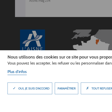
AISNE'mag 234
Nous utilisons des cookies sur ce site pour vous propos
Vous pouvez les accepter, les refuser ou les personnaliser dans
CONSEIL
DÉPARTEMENTAL DE
Plus d'infos
L'AISNE
Siège :
Rue Paul Doumer
✓
✗
MASQUER
PARAMÈTRER
OUI, JE SUIS D'ACCORD
TOUT REFUSE
02013 LAON cedex
Tél. 03 23 24 60 60