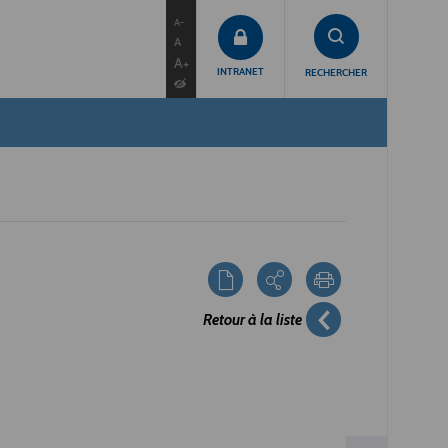
contenu
menu
recherche
A-
A
A+
INTRANET
RECHERCHER
Retour à la liste