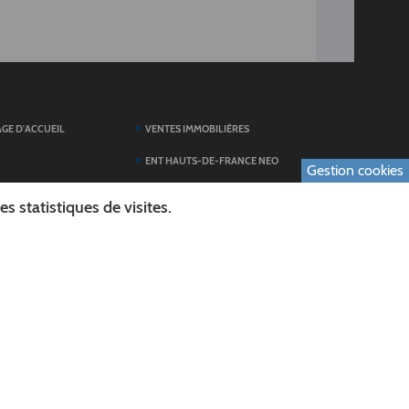
AGE D'ACCUEIL
VENTES IMMOBILIÈRES
ENT HAUTS-DE-FRANCE NEO
Gestion cookies
SERVICES DU
TOUTES LES ACTUALITÉS
 statistiques de visites.
ESPACE PRESSE
 FORMULAIRES
PUBLICATIONS
ES
L'AGENDA DES SORTIES
E LOGO DU CONSEIL
L'AISNE EN IMAGES
AL
RECHERCHER
ICS