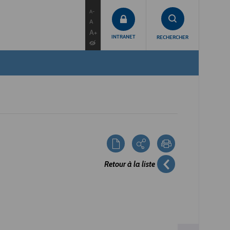
contenu
menu
recherche
A-
A
A+
INTRANET
RECHERCHER
Retour à la liste