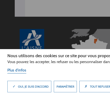
Nous utilisons des cookies sur ce site pour vous propos
Vous pouvez les accepter, les refuser ou les personnaliser dans
CONSEIL
DÉPARTEMENTAL DE
Plus d'infos
L'AISNE
Siège :
Rue Paul Doumer
✓
✗
MASQUER
PARAMÈTRER
OUI, JE SUIS D'ACCORD
TOUT REFUSE
02013 LAON cedex
Tél. 03 23 24 60 60