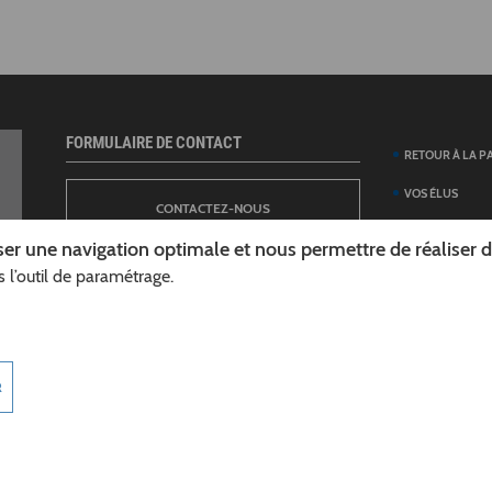
FORMULAIRE DE CONTACT
RETOUR À LA P
VOS ÉLUS
CONTACTEZ-NOUS
ANNUAIRE DES 
er une navigation optimale et nous permettre de réaliser des
DÉPARTEMENT
 l’outil de paramétrage.
NEWSLETTER
DÉMARCHES ET
GUIDE DES AID
INSCRIPTION À LA LETTRE D’INFORMATION
TÉLÉCHARGER L
R
DÉPARTEMENT
INFOROUTES02
MARCHÉS PUBL