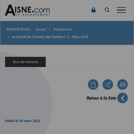
Toggle
Accueil
Publications
Fil
Le Carnet du Chemin des Dames n° 3 - Mars 2022
d'Ariane
Terre de mémoire
Retour à la liste
Publié le
30 mars 2022