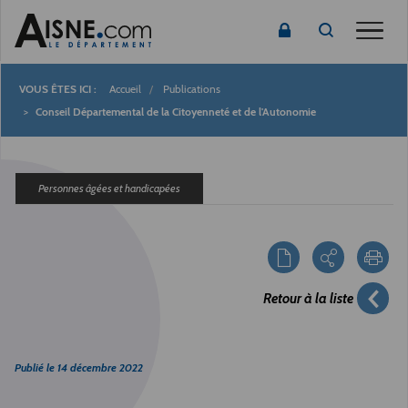
Toggle
Accueil
Publications
Fil
Conseil Départemental de la Citoyenneté et de l'Autonomie
d'Ariane
Personnes âgées et handicapées
Retour à la liste
Publié le
14 décembre 2022