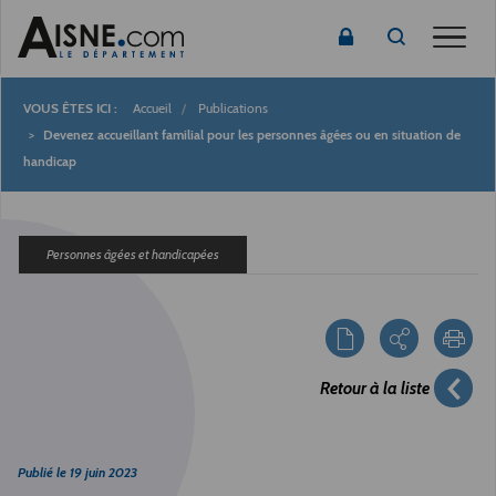
Toggle
Accueil
Publications
Fil
Devenez accueillant familial pour les personnes âgées ou en situation de
handicap
d'Ariane
Personnes âgées et handicapées
Retour à la liste
Publié le
19 juin 2023