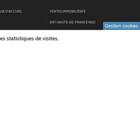
AGE D'ACCUEIL
VENTES IMMOBILIÈRES
ENT HAUTS-DE-FRANCE NEO
Gestion cookies
SERVICES DU
TOUTES LES ACTUALITÉS
 statistiques de visites.
ESPACE PRESSE
 FORMULAIRES
PUBLICATIONS
ES
L'AGENDA DES SORTIES
E LOGO DU CONSEIL
L'AISNE EN IMAGES
AL
RECHERCHER
ICS