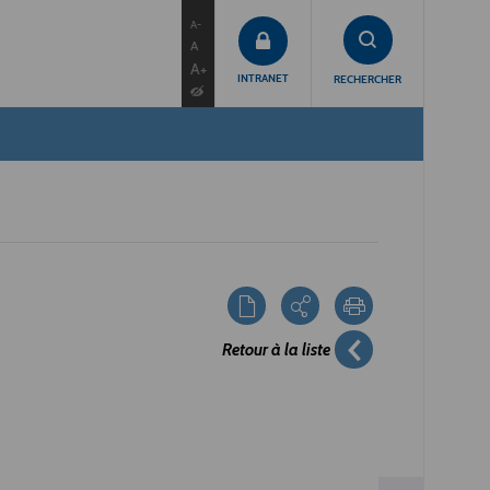
contenu
menu
recherche
A-
A
A+
INTRANET
RECHERCHER
Retour à la liste