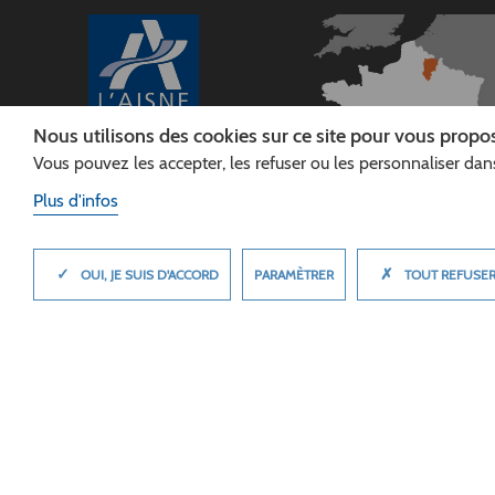
Nous utilisons des cookies sur ce site pour vous propos
Vous pouvez les accepter, les refuser ou les personnaliser dans
CONSEIL
DÉPARTEMENTAL DE
Plus d'infos
L'AISNE
Siège :
Rue Paul Doumer
✓
✗
MASQUER
PARAMÈTRER
OUI, JE SUIS D'ACCORD
TOUT REFUSE
02013 LAON cedex
Tél. 03 23 24 60 60