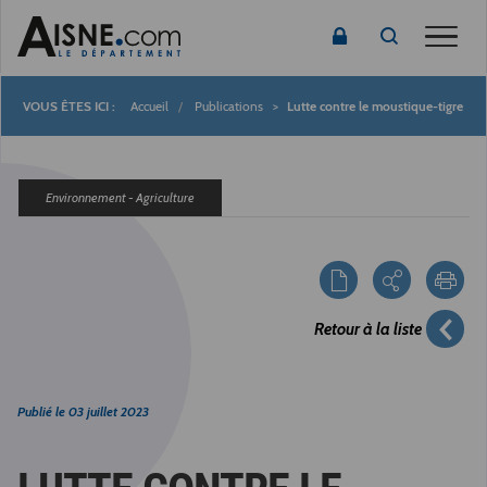
Toggle
Accueil
Publications
Lutte contre le moustique-tigre
Fil
d'Ariane
Environnement - Agriculture
Retour à la liste
Publié le
03 juillet 2023