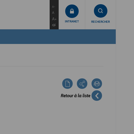
contenu
menu
recherche
A-
A
A+
INTRANET
RECHERCHER
Retour à la liste