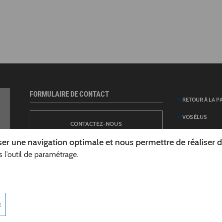
FORMULAIRE DE CONTACT
RETOUR À LA P
VOS ÉLUS
CONTACTEZ-NOUS
ANNUAIRE DES 
er une navigation optimale et nous permettre de réaliser des
DÉPARTEMENT
 l’outil de paramétrage.
NEWSLETTER
DÉMARCHES ET
GUIDE DES AID
INSCRIPTION À LA LETTRE D’INFORMATION
TÉLÉCHARGER L
R
DÉPARTEMENT