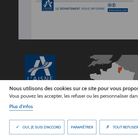
Nous utilisons des cookies sur ce site pour vous propos
Vous pouvez les accepter, les refuser ou les personnaliser dans
CONSEIL
DÉPARTEMENTAL DE
Plus d'infos
L'AISNE
Siège :
Rue Paul Doumer
✓
✗
MASQUER
PARAMÈTRER
OUI, JE SUIS D'ACCORD
TOUT REFUSE
02013 LAON cedex