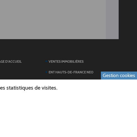
AGE D'ACCUEIL
VENTES IMMOBILIÈRES
ENT HAUTS-DE-FRANCE NEO
Gestion cookies
SERVICES DU
TOUTES LES ACTUALITÉS
 statistiques de visites.
ESPACE PRESSE
 FORMULAIRES
PUBLICATIONS
ES
L'AGENDA DES SORTIES
E LOGO DU CONSEIL
L'AISNE EN IMAGES
AL
RECHERCHER