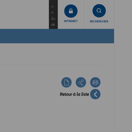
contenu
menu
recherche
A-
A
A+
INTRANET
RECHERCHER
Retour à la liste