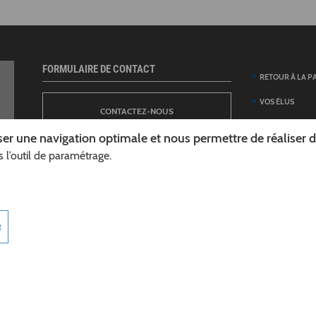
FORMULAIRE DE CONTACT
RETOUR À LA P
VOS ÉLUS
CONTACTEZ-NOUS
ANNUAIRE DES 
er une navigation optimale et nous permettre de réaliser des
DÉPARTEMENT
 l’outil de paramétrage.
NEWSLETTER
DÉMARCHES ET
GUIDE DES AID
INSCRIPTION À LA LETTRE D’INFORMATION
TÉLÉCHARGER L
R
DÉPARTEMENT
INFOROUTES02
MARCHÉS PUBL