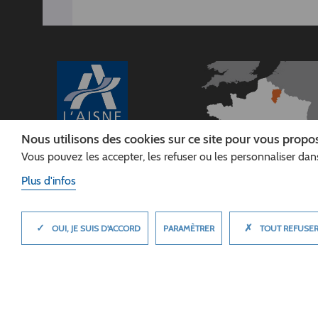
Nous utilisons des cookies sur ce site pour vous propos
Vous pouvez les accepter, les refuser ou les personnaliser dans
CONSEIL
DÉPARTEMENTAL DE
Plus d'infos
L'AISNE
Siège :
Rue Paul Doumer
✓
✗
MASQUER
PARAMÈTRER
OUI, JE SUIS D'ACCORD
TOUT REFUSE
02013 LAON cedex
Tél. 03 23 24 60 60