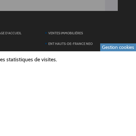
AGE D'ACCUEIL
VENTES IMMOBILIÈRES
ENT HAUTS-DE-FRANCE NEO
Gestion cookies
SERVICES DU
TOUTES LES ACTUALITÉS
 statistiques de visites.
ESPACE PRESSE
 FORMULAIRES
PUBLICATIONS
ES
L'AGENDA DES SORTIES
E LOGO DU CONSEIL
L'AISNE EN IMAGES
AL
RECHERCHER
ICS