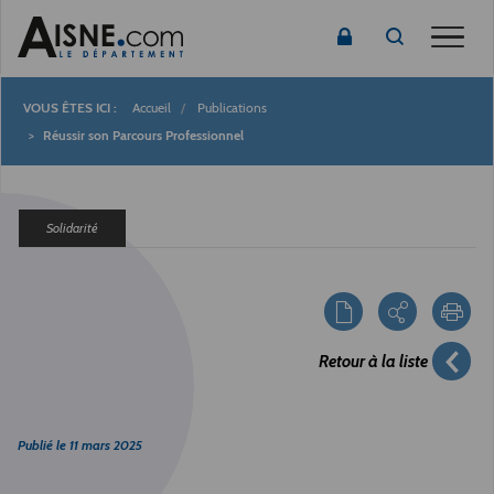
Toggle
Accueil
Publications
Fil
Réussir son Parcours Professionnel
d'Ariane
Solidarité
Retour à la liste
Publié le
11 mars 2025