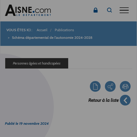
Toggle
Accueil
Publications
Fil
Schéma départemental de l'autonomie 2024-2028
d'Ariane
Personnes âgées et handicapées
Retour à la liste
Publié le
19 novembre 2024