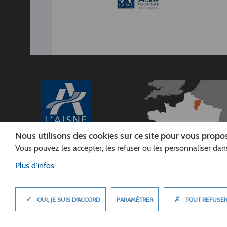
Nous utilisons des cookies sur ce site pour vous propos
Vous pouvez les accepter, les refuser ou les personnaliser dans
CONSEIL
DÉPARTEMENTAL DE
Plus d'infos
L'AISNE
Siège :
Rue Paul Doumer
✓
✗
MASQUER
PARAMÈTRER
OUI, JE SUIS D'ACCORD
TOUT REFUSE
02013 LAON cedex
Tél. 03 23 24 60 60