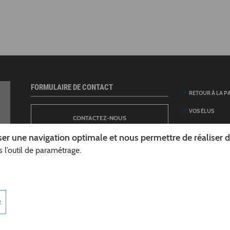
FORMULAIRE DE CONTACT
RETOUR À LA P
VOS ÉLUS
CONTACTEZ-NOUS
ANNUAIRE DES 
er une navigation optimale et nous permettre de réaliser des
DÉPARTEMENT
 l’outil de paramétrage.
NEWSLETTER
DÉMARCHES ET
GUIDE DES AID
INSCRIPTION À LA LETTRE D’INFORMATION
TÉLÉCHARGER L
R
DÉPARTEMENT
INFOROUTES02