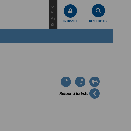
contenu
menu
recherche
A-
A
A+
INTRANET
RECHERCHER
Retour à la liste