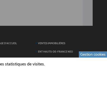
AGE D'ACCUEIL
VENTES IMMOBILIÈRES
ENT HAUTS-DE-FRANCE NEO
Gestion cookies
SERVICES DU
TOUTES LES ACTUALITÉS
 statistiques de visites.
ESPACE PRESSE
 FORMULAIRES
PUBLICATIONS
ES
L'AGENDA DES SORTIES
E LOGO DU CONSEIL
L'AISNE EN IMAGES
AL
RECHERCHER