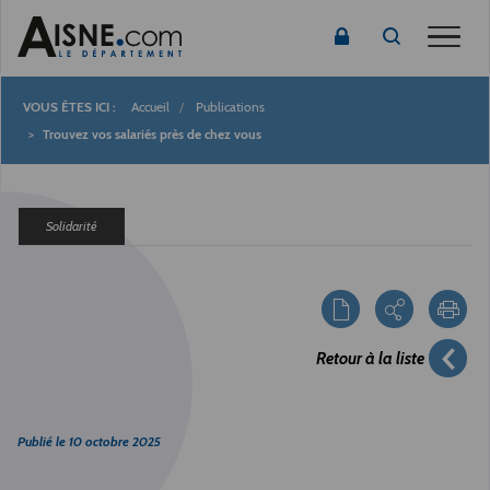
Toggle
Accueil
Publications
Fil
Trouvez vos salariés près de chez vous
d'Ariane
Solidarité
Retour à la liste
Publié le
10 octobre 2025