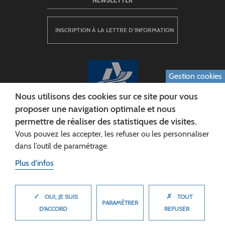
INSCRIPTION À LA LETTRE D’INFORMATION
Gestion cookies
Nous utilisons des cookies sur ce site pour vous
proposer une navigation optimale et nous
permettre de réaliser des statistiques de visites.
CONSEIL DÉPARTEMENTAL DE L'AISNE
Vous pouvez les accepter, les refuser ou les personnaliser
Siège :
dans l’outil de paramétrage.
Rue Paul Doumer
Plus d'infos
02013 LAON cedex
Tél. 03 23 24 60 60
✓
✗
MASQUER
OUI, JE SUIS
TOUT
PARAMÈTRER
D'ACCORD
REFUSER