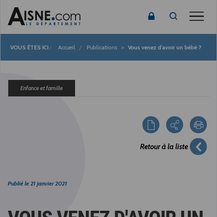
Toggle
Accueil
Publications
Vous venez d'avoir un bébé ?
Fil
d'Ariane
Enfance et famille
Retour à la liste
Publié le
21 janvier 2021