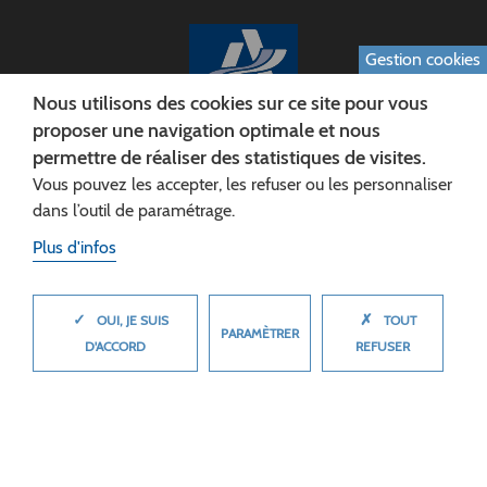
Gestion cookies
Nous utilisons des cookies sur ce site pour vous
proposer une navigation optimale et nous
permettre de réaliser des statistiques de visites.
CONSEIL DÉPARTEMENTAL DE L'AISNE
Vous pouvez les accepter, les refuser ou les personnaliser
Siège :
dans l’outil de paramétrage.
Rue Paul Doumer
Plus d'infos
02013 LAON cedex
Tél. 03 23 24 60 60
✓
✗
MASQUER
OUI, JE SUIS
TOUT
PARAMÈTRER
D'ACCORD
REFUSER
© 2026 Département de l'Aisne
Plan du site
Mentions légales
Cookies
Accessibilité (non conforme)
Plan du site