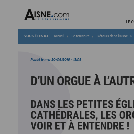
LE 
Accueil
Le territoire
Détours dans l'Aisne
Fil
d'Ariane
Publié le
mer 20/06/2018 - 15:08
D’UN ORGUE À L’AUT
DANS LES PETITES ÉG
CATHÉDRALES, LES ORG
VOIR ET À ENTENDRE !