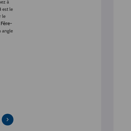
nez à
4 est le
 le
Fère-
,
n angle