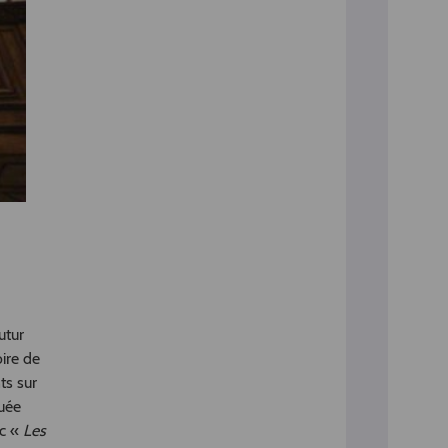
utur
oire de
ts sur
tuée
ec «
Les