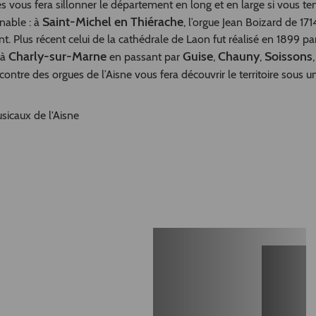
s vous fera sillonner le département en long et en large si vous te
Saint-Michel en Thiérache
nable : à
, l’orgue Jean Boizard de 171
t. Plus récent celui de la cathédrale de Laon fut réalisé en 1899 par
Charly-sur-Marne
Guise
Chauny
Soissons
à
en passant par
,
,
encontre des orgues de l’Aisne vous fera découvrir le territoire sous u
sicaux de l'Aisne