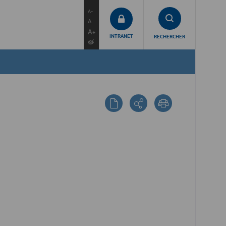
contenu
menu
recherche
A-
A
A+
INTRANET
RECHERCHER