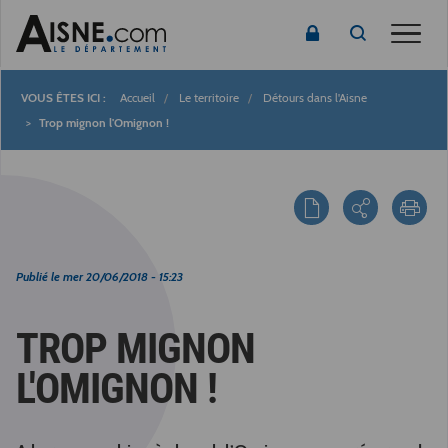
Toggle
Accueil
Le territoire
Détours dans l'Aisne
Fil
Trop mignon l'Omignon !
d'Ariane
Publié le
mer 20/06/2018 - 15:23
TROP MIGNON
L'OMIGNON !