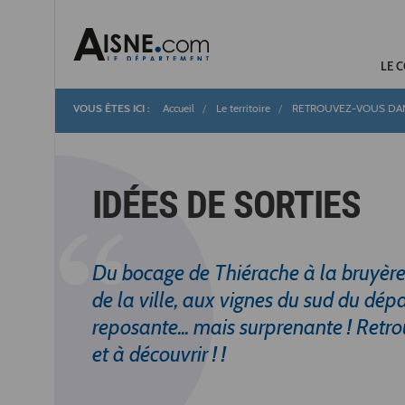
LE 
Accueil
Le territoire
RETROUVEZ-VOUS DAN
Fil
d'Ariane
IDÉES DE SORTIES
Du bocage de Thiérache à la bruyère 
de la ville, aux vignes du sud du dépa
reposante... mais surprenante ! Retrou
et à découvrir ! !