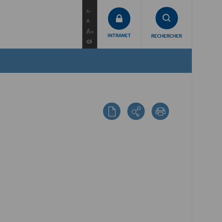
contenu
menu
recherche
A-
A
A+
INTRANET
RECHERCHER