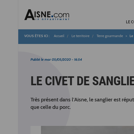
LE 
Accueil
Le territoire
Terre gourmande
Le 
Fil
d'Ariane
Publié le
mar 05/05/2020 - 16:54
LE CIVET DE SANGLI
Très présent dans l’Aisne, le sanglier est ré
que celle du porc.