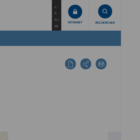
contenu
menu
recherche
A-
A
A+
INTRANET
RECHERCHER