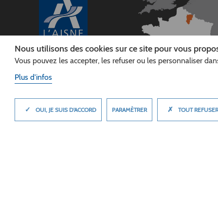
Nous utilisons des cookies sur ce site pour vous propos
Vous pouvez les accepter, les refuser ou les personnaliser dans
CONSEIL
DÉPARTEMENTAL DE
Plus d'infos
L'AISNE
Siège :
Rue Paul Doumer
✓
✗
MASQUER
PARAMÈTRER
OUI, JE SUIS D'ACCORD
TOUT REFUSE
02013 LAON cedex
Tél. 03 23 24 60 60
© 2026 Département de l'Aisne
Plan du site
Mentions légales