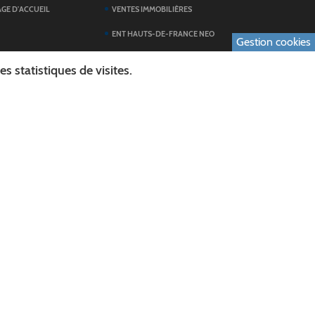
AGE D'ACCUEIL
VENTES IMMOBILIÈRES
ENT HAUTS-DE-FRANCE NEO
Gestion cookies
SERVICES DU
TOUTES LES ACTUALITÉS
 statistiques de visites.
ESPACE PRESSE
 FORMULAIRES
PUBLICATIONS
ES
L'AGENDA DES SORTIES
E LOGO DU CONSEIL
L'AISNE EN IMAGES
AL
RECHERCHER
ICS